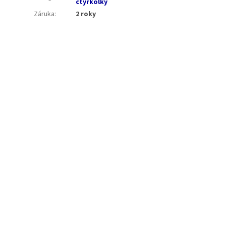
čtyřkolky
Záruka
:
2 roky