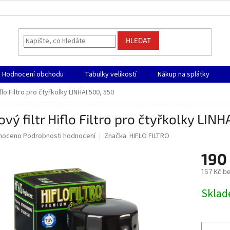
HLEDAT
Hodnocení obchodu
Tabulky velikostí
Nákup na splátky
iflo Filtro pro čtyřkolky LINHAI 500, 550
ový filtr Hiflo Filtro pro čtyřkolky LIN
né
noceno
Podrobnosti hodnocení
Značka:
HIFLO FILTRO
ní
190
u
157 Kč b
Měrná
Skla
cena:
ek.