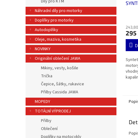
Díly pro KTM
SYNT
4T 10
Náhradní díly pro motorky
Doplňky pro motorky
243,80
Autodoplňky
295
Oleje, maziva, kosmetika
D
NOVINKY
Originální oblečení JAWA
Syntet
motory
Mikiny, vesty, košile
vhodný
Trička
kapali
SM, J
Čepice, šátky, rukavice
Přilby Cassida JAWA
Popi
MOPEDY
TOTÁLNÍ VÝPRODEJ
Přilby
Det
Oblečení
Popi
Doplňky na motocykly