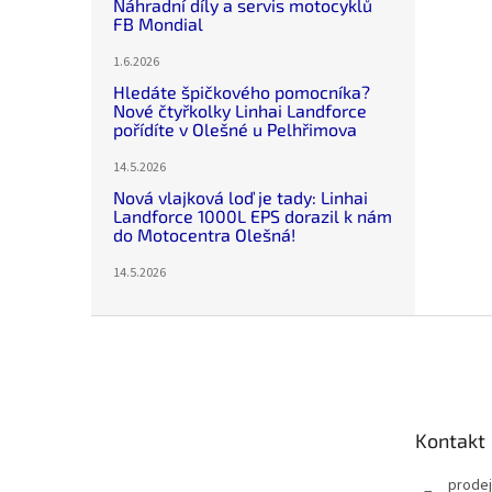
Náhradní díly a servis motocyklů
FB Mondial
1.6.2026
Hledáte špičkového pomocníka?
Nové čtyřkolky Linhai Landforce
pořídíte v Olešné u Pelhřimova
14.5.2026
Nová vlajková loď je tady: Linhai
Landforce 1000L EPS dorazil k nám
do Motocentra Olešná!
14.5.2026
Z
á
p
a
t
Kontakt
í
prode