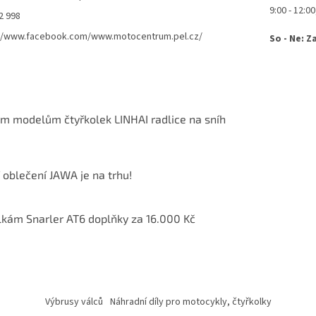
9:00 - 12:00
2 998
://www.facebook.com/www.motocentrum.pel.cz/
So - Ne: Z
m modelům čtyřkolek LINHAI radlice na sníh
í oblečení JAWA je na trhu!
lkám Snarler AT6 doplňky za 16.000 Kč
Výbrusy válců
Náhradní díly pro motocykly, čtyřkolky