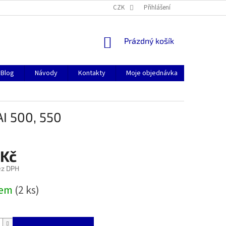
CZK
Přihlášení
NÁKUPNÍ
Prázdný košík
KOŠÍK
Blog
Návody
Kontakty
Moje objednávka
HAI 500, 550
 Kč
ez DPH
dem
(2 ks)