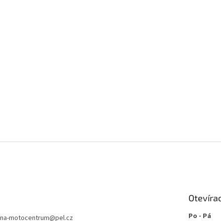
Otevíra
Po - Pá
jna-motocentrum
@
pel.cz