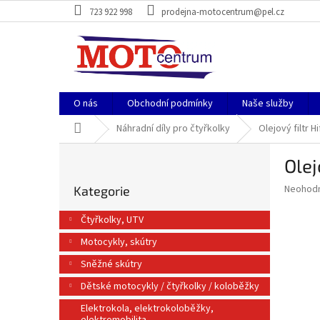
Přejít
723 922 998
prodejna-motocentrum@pel.cz
na
obsah
O nás
Obchodní podmínky
Naše služby
Domů
Náhradní díly pro čtyřkolky
Olejový filtr H
P
Olej
o
Přeskočit
s
Průměr
Neohod
Kategorie
kategorie
t
hodnoce
r
produkt
Čtyřkolky, UTV
a
je
Motocykly, skútry
0,0
n
z
n
Sněžné skútry
5
í
hvězdič
Dětské motocykly / čtyřkolky / koloběžky
p
a
Elektrokola, elektrokoloběžky,