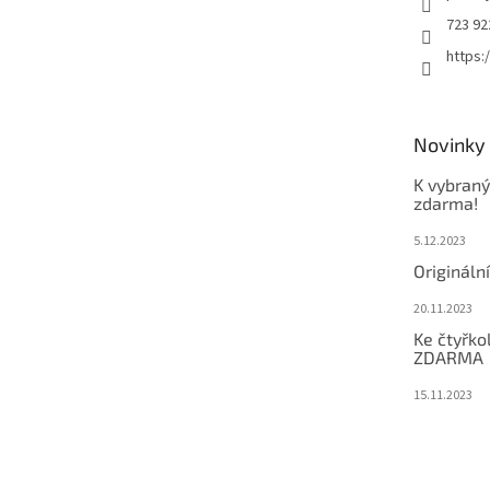
723 92
https
Novinky
K vybraný
zdarma!
5.12.2023
Origináln
20.11.2023
Ke čtyřko
ZDARMA
15.11.2023