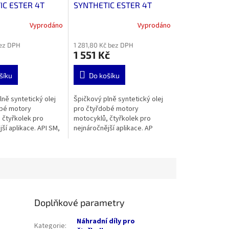
IC ESTER 4T
SYNTHETIC ESTER 4T
 l
10W-50 4 l
Vyprodáno
Vyprodáno
bez DPH
1 281,80 Kč bez DPH
1 551 Kč
šíku
Do košíku
ně syntetický olej
Špičkový plně syntetický olej
obé motory
pro čtyřdobé motory
 čtyřkolek pro
motocyklů, čtyřkolek pro
ší aplikace. API SM,
nejnáročnější aplikace. AP
Doplňkové parametry
Náhradní díly pro
Kategorie
: