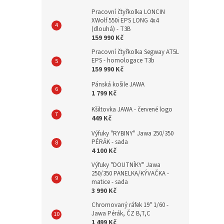
Pracovní čtyřkolka LONCIN
XWolf 550i EPS LONG 4x4
(dlouhá) - T3B
159 990 Kč
Pracovní čtyřkolka Segway AT5L
EPS - homologace T3b
159 990 Kč
Pánská košile JAWA
1 799 Kč
Kšiltovka JAWA - červené logo
449 Kč
Výfuky "RYBINY" Jawa 250/350
PÉRÁK - sada
4 100 Kč
Výfuky "DOUTNÍKY" Jawa
250/350 PANELKA/KÝVAČKA -
matice - sada
3 990 Kč
Chromovaný ráfek 19" 1/60 -
Jawa Pérák, ČZ B,T,C
1 499 Kč