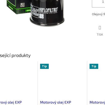
Olejový f
TISK
sející produkty
Tip
Tip
ový olej EXP
Motorový olej EXP
Motorový