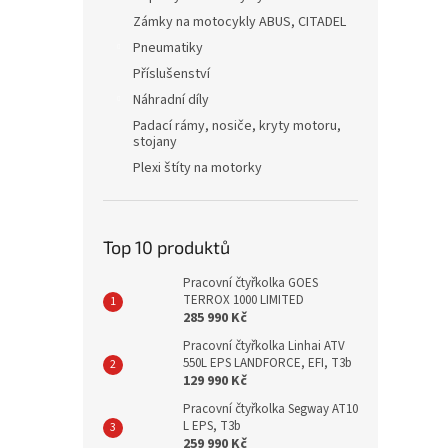
Zámky na motocykly ABUS, CITADEL
Pneumatiky
Příslušenství
Náhradní díly
Padací rámy, nosiče, kryty motoru,
stojany
Plexi štíty na motorky
Top 10 produktů
Pracovní čtyřkolka GOES
TERROX 1000 LIMITED
285 990 Kč
Pracovní čtyřkolka Linhai ATV
550L EPS LANDFORCE, EFI, T3b
129 990 Kč
Pracovní čtyřkolka Segway AT10
L EPS, T3b
259 990 Kč