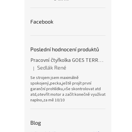
Facebook
Poslední hodnocení produktů
Pracovní čtyřkolka GOES TERROX 400 T3B
Sedlák René
|
Hodnocení produktu je 5 z 5 hvězdiček.
Se strojem jsem maximálně
spokojený,pecka,ještě projít první
garanční prohlídku,vše skontrolovat atd
atd,otevřít motor a začít konečně využívat
naplno,za mě 10/10
Blog