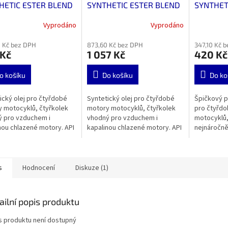
HETIC ESTER BLEND
SYNTHETIC ESTER BLEND
SYNTHET
W-40 1 l
4T 10W-40 4 l
10W-50 1
Vyprodáno
Vyprodáno
 Kč bez DPH
873,60 Kč bez DPH
347,10 Kč 
 Kč
1 057 Kč
420 Kč
o košíku
Do košíku
Do ko
ický olej pro čtyřdobé
Syntetický olej pro čtyřdobé
Špičkový pl
 motocyklů, čtyřkolek
motory motocyklů, čtyřkolek
pro čtyřd
 pro vzduchem i
vhodný pro vzduchem i
motocyklů,
nou chlazené motory. API
kapalinou chlazené motory. API
nejnáročněj
ASO MA2.
SM, JASO MA2.
JASO MA2.
s
Hodnocení
Diskuze (1)
ailní popis produktu
s produktu není dostupný