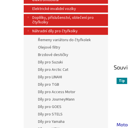
elektromobilita
n
e
Elektrické invalidní vozíky
l
Doplňky, příslušenství, oblečení pro
čtyřkolky
Náhradní díly pro čtyřkolky
Řemeny variátoru do čtyřkolek
Olejové filtry
Brzdové destičky
Díly pro Suzuki
Souvi
Díly pro Arctic Cat
Díly pro LINAHI
Tip
Díly pro TGB
Díly pro Access Motor
Díly pro JourneyMann
Díly pro GOES
Díly pro STELS
Díly pro Yamaha
Motor