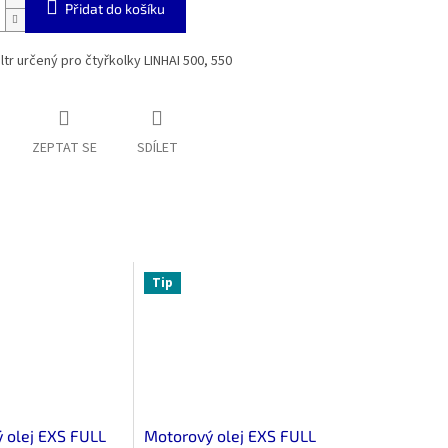
Přidat do košíku
iltr určený pro čtyřkolky LINHAI 500, 550
ZEPTAT SE
SDÍLET
Tip
 olej EXS FULL
Motorový olej EXS FULL