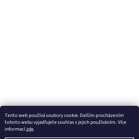
Tento web používá soubory cookie. Dalším procházením
tohoto webu vyjadřujete souhlas s jejich používáním.. Více
🏝️ Dovolená: 🏝️ 27.7.2026 do 9.8.2026 - bude
informací
zde
.
probíhat dovolená. Celá firma bude uzavřená!
Expedice objednávek z e-shopu bude po 10.8.2026.