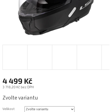
4 499 Kč
3 718,20 Kč bez DPH
Měrná
Zvolte variantu
cena:
Velikost