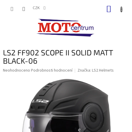
Přejít
NÁKUP
na
CZK
obsah
KOŠÍK
LS2 FF902 SCOPE II SOLID MATT
BLACK-06
Průměrné
Neohodnoceno
Podrobnosti hodnocení
Značka:
LS2 Helmets
hodnocení
produktu
je
0,0
z
5
hvězdiček.