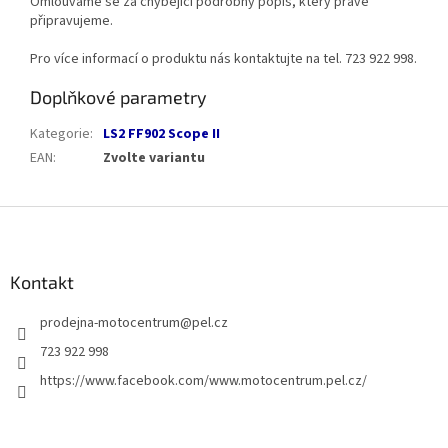
Omlouváme se za chybějící podrobný popis, který právě
připravujeme.
Pro více informací o produktu nás kontaktujte na tel. 723 922 998.
Doplňkové parametry
Kategorie
:
LS2 FF902 Scope II
EAN
:
Zvolte variantu
Z
á
p
a
Kontakt
t
prodejna-motocentrum
@
pel.cz
í
723 922 998
https://www.facebook.com/www.motocentrum.pel.cz/