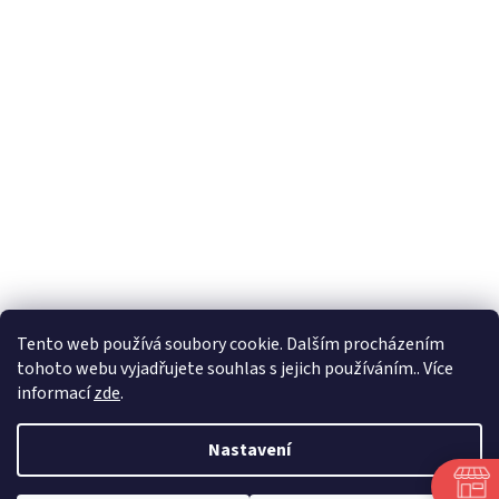
Tento web používá soubory cookie. Dalším procházením
tohoto webu vyjadřujete souhlas s jejich používáním.. Více
🏝️ Dovolená: 🏝️ 27.7.2026 do 9.8.2026 - bude
informací
zde
.
probíhat dovolená. Celá firma bude uzavřená!
Expedice objednávek z e-shopu bude po 10.8.2026.
Děkujeme za pochopení.
Nastavení
Objednávky obdržené do 22.7.2026 budou