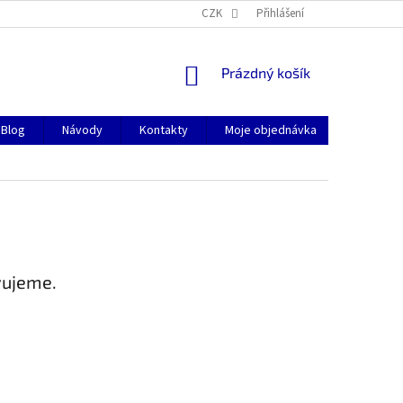
CZK
Přihlášení
NÁKUPNÍ
Prázdný košík
KOŠÍK
Blog
Návody
Kontakty
Moje objednávka
vujeme.