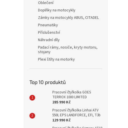
Oblečení
Doplňky na motocykly
Zámky na motocykly ABUS, CITADEL
Pneumatiky
Příslušenství
Náhradní díly
Padací rámy, nosiče, kryty motoru,
stojany
Plexi štíty na motorky
Top 10 produktů
Pracovní čtyřkolka GOES
TERROX 1000 LIMITED
285 990 Kč
Pracovní čtyřkolka Linhai ATV
550L EPS LANDFORCE, EFI, T3b
129 990 Kč