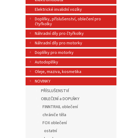
elektromobilita
n
e
Elektrické invalidní vozíky
l
Doplňky, příslušenství, oblečení pro
čtyřkolky
Náhradní díly pro čtyřkolky
Náhradní díly pro motorky
Doplňky pro motorky
Autodoplňky
Oleje, maziva, kosmetika
NOVINKY
PŘÍSLUŠENSTVÍ
OBLEČENÍ a DOPLŇKY
FINNTRAIL oblečení
chrániče těla
FOX oblečení
ostatní