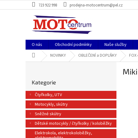
Přejít
723 922 998
prodejna-motocentrum@pel.cz
na
obsah
O nás
Obchodní podmínky
Naše služby
Domů
NOVINKY
OBLEČENÍ a DOPLŇKY
FOX 
P
Mik
o
Přeskočit
s
Kategorie
kategorie
t
r
Čtyřkolky, UTV
a
Motocykly, skútry
n
n
Sněžné skútry
í
Dětské motocykly / čtyřkolky / koloběžky
p
a
Elektrokola, elektrokoloběžky,