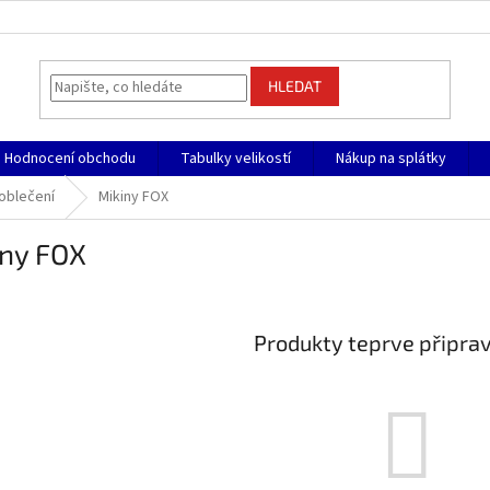
HLEDAT
Hodnocení obchodu
Tabulky velikostí
Nákup na splátky
oblečení
Mikiny FOX
iny FOX
Produkty teprve připra