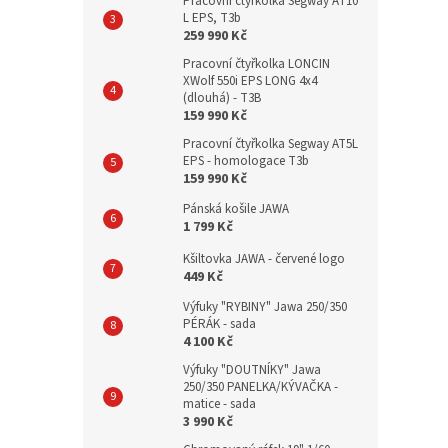
Pracovní čtyřkolka Segway AT10
L EPS, T3b
259 990 Kč
Pracovní čtyřkolka LONCIN
XWolf 550i EPS LONG 4x4
(dlouhá) - T3B
159 990 Kč
Pracovní čtyřkolka Segway AT5L
EPS - homologace T3b
159 990 Kč
Pánská košile JAWA
1 799 Kč
Kšiltovka JAWA - červené logo
449 Kč
Výfuky "RYBINY" Jawa 250/350
PÉRÁK - sada
4 100 Kč
Výfuky "DOUTNÍKY" Jawa
250/350 PANELKA/KÝVAČKA -
matice - sada
3 990 Kč