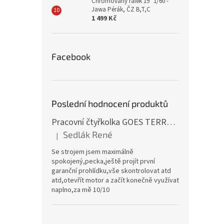
Chromovaný ráfek 19" 1/60 -
Jawa Pérák, ČZ B,T,C
1 499 Kč
Facebook
Poslední hodnocení produktů
Pracovní čtyřkolka GOES TERROX 400 T3B
Sedlák René
|
Hodnocení produktu je 5 z 5 hvězdiček.
Se strojem jsem maximálně
spokojený,pecka,ještě projít první
garanční prohlídku,vše skontrolovat atd
atd,otevřít motor a začít konečně využívat
naplno,za mě 10/10