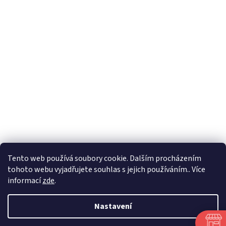
Tento web používá soubory cookie. Dalším procházením
tohoto webu vyjadřujete souhlas s jejich používáním.. Více
🏝️ Dovolená: 🏝️ 27.7.2026 do 9.8.2026 - bude
informací
zde
.
probíhat dovolená. Celá firma bude uzavřená!
Expedice objednávek z e-shopu bude po 10.8.2026.
Děkujeme za pochopení.
Nastavení
Objednávky obdržené do 22.7.2026 budou