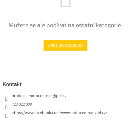
Můžete se ale podívat na ostatní kategorie.
ZPĚT DO OBCHODU
Z
á
p
a
Kontakt
t
prodejna-motocentrum
@
pel.cz
í
723 922 998
https://www.facebook.com/www.motocentrum.pel.cz/