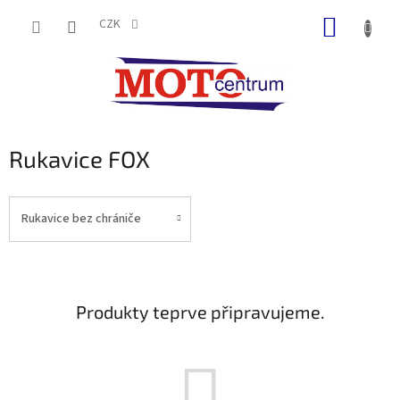
Přejít
NÁKUP
na
CZK
obsah
KOŠÍK
Rukavice FOX
Rukavice bez chrániče
Produkty teprve připravujeme.