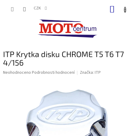
Přejít
NÁKUP
na
CZK
obsah
KOŠÍK
ITP Krytka disku CHROME T5 T6 T7
4/156
Průměrné
Neohodnoceno
Podrobnosti hodnocení
Značka:
ITP
hodnocení
produktu
je
0,0
z
5
hvězdiček.