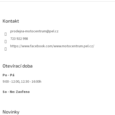
Z
á
p
a
Kontakt
t
prodejna-motocentrum
@
pel.cz
í
723 922 998
https://www.facebook.com/www.motocentrum.pel.cz/
Otevírací doba
Po - Pá
9:00 - 12:00, 12:30 - 16:00h
So - Ne: Zavřeno
Novinky