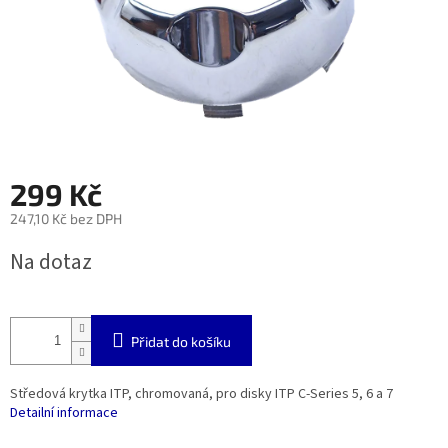
299 Kč
247,10 Kč bez DPH
Měrná
Na dotaz
cena:
Přidat do košíku
Středová krytka ITP, chromovaná, pro disky ITP C-Series 5, 6 a 7
Detailní informace